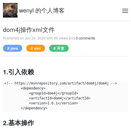
wenyl 的个人博客
dom4j操作xml文件
Published on
Jun 24, 2020
with
96
views and
0
comments
# java
# xml
# 开发
1.引入依赖
<!-- https://mvnrepository.com/artifact/dom4j/dom4j -->

        <dependency>

            <groupId>dom4j</groupId>

            <artifactId>dom4j</artifactId>

            <version>1.6.1</version>

2.基本操作