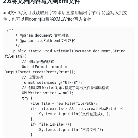
2.6将文档内容写入到xml文件
xml文件写入可以获取到字符串后直接用输出字节/字符流写入到文
件，也可以用dom4j自带的XMLWriter写入文档
 /**

     * @param document 文档对象

     * @param filePath xml文件路径

     */

    public static void writeXml(Document document,String 
filePath){

        // 排版缩进的格式

        OutputFormat format = 
OutputFormat.createPrettyPrint();

        // 设置编码

        format.setEncoding("UTF-8");

        // 创建XMLWriter对象,指定了写出文件及编码格式

        XMLWriter writer = null;

        try {

            File file = new File(filePath);

            if(!file.exists() && file.createNewFile()){

                System.out.println("文件创建成功");

            }

            if(!file.isFile()){

                System.out.println("不是文件");

            }
