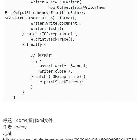
            writer = new XMLWriter(

                    new OutputStreamWriter(new 
FileOutputStream(new File(filePath)), 
StandardCharsets.UTF_8), format);

            writer.write(document);

            writer.flush();

        } catch (IOException e) {

            e.printStackTrace();

        } finally {

            // 关闭操作

            try {

                assert writer != null;

                writer.close();

            } catch (IOException e) {

                e.printStackTrace();

            }

        }

标题：dom4j操作xml文件
作者：
wenyl
地址：
http://www.wenyoulong.com/articles/2020/06/24/1592980566137.ht