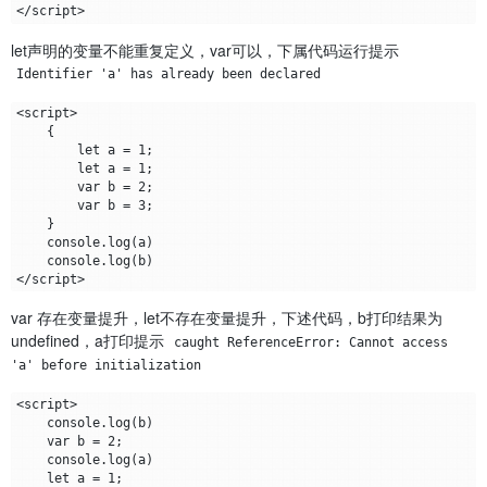
let声明的变量不能重复定义，var可以，下属代码运行提示
Identifier 'a' has already been declared
<script>

    {

        let a = 1;

        let a = 1;

        var b = 2;

        var b = 3;

    }

    console.log(a)

    console.log(b)

var 存在变量提升，let不存在变量提升，下述代码，b打印结果为
undefined，a打印提示
caught ReferenceError: Cannot access 
'a' before initialization
<script>

    console.log(b)

    var b = 2;

    console.log(a)

    let a = 1;
