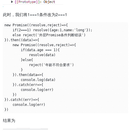
此时，我们将1===1条件改为2===1
new Promise((resolve,reject)=>{

    if(2===1) resolve({age:1,name:'long'});

    else reject('外层Promise条件判断错误')

}).then((data)=>{

    new Promise((resolve,reject)=>{

        if(data.age === 1){

            resolve(data)

        }else{

            reject('年龄不符合要求')

        }

    }).then(data=>{

        console.log(data)

    }).catch(err=>{

        console.log(err)

    })

}).catch((err)=>{

    console.log(err)

结果为