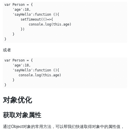
var Person = {

    'age':18,

    'sayHello':function (){

        setTimeout(()=>{

            console.log(this.age)

        })

    }

或者
var Person = {

    'age':18,

    'sayHello':function (){

       console.log(this.age)

    }

对象优化
获取对象属性
通过Object对象的常用方法，可以帮我们快速取得对象中的属性值，