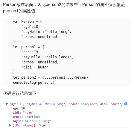
Person放在后面，因此person2的结果中，Person的属性值会覆盖
person1的属性值
    var Person = {

        'age':18,

        'sayHello':'hello long',

        'props':undefined

    }

    let person1 = {

        'age':19,

        'sayHello':'hello long1',

        'props':undefined,

        'didi':'huan'

    }

    let person2 = {...person1,...Person}

代码运行结果如下