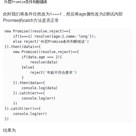
此时我们将条件任然改为1===1，然后将age属性改为2测试内部
Promise的catch方法是否正常
new Promise((resolve,reject)=>{

    if(1===1) resolve({age:1,name:'long'});

    else reject('外层Promise条件判断错误')

}).then((data)=>{

    new Promise((resolve,reject)=>{

        if(data.age === 2){

            resolve(data)

        }else{

            reject('年龄不符合要求')

        }

    }).then(data=>{

        console.log(data)

    }).catch(err=>{

        console.log(err)

    })

}).catch((err)=>{

    console.log(err)

结果为