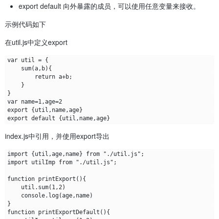
export default 向外暴露的成员，可以使用任意变量来接收。
示例代码如下
在util.js中定义export
var util = {

    sum(a,b){

        return a+b;

    }

}

var name=1,age=2

export {util,name,age}

index.js中引用，并使用export导出
import {util,age,name} from "./util.js";

import utilImp from "./util.js";

function printExport(){

    util.sum(1,2)

    console.log(age,name)

}

function printExportDefault(){
