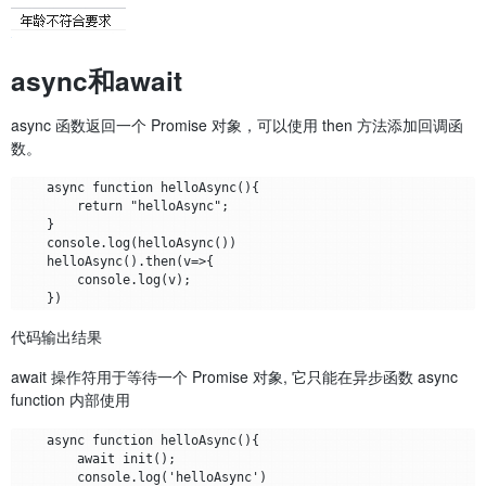
async和await
async 函数返回一个 Promise 对象，可以使用 then 方法添加回调函
数。
    async function helloAsync(){

        return "helloAsync";

    }

    console.log(helloAsync())

    helloAsync().then(v=>{

        console.log(v);

代码输出结果
await 操作符用于等待一个 Promise 对象, 它只能在异步函数 async
function 内部使用
    async function helloAsync(){

        await init();

        console.log('helloAsync')
