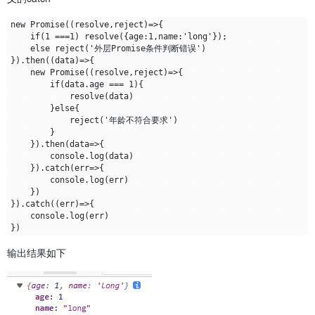
new Promise((resolve,reject)=>{

    if(1 ===1) resolve({age:1,name:'long'});

    else reject('外层Promise条件判断错误')

}).then((data)=>{

    new Promise((resolve,reject)=>{

        if(data.age === 1){

            resolve(data)

        }else{

            reject('年龄不符合要求')

        }

    }).then(data=>{

        console.log(data)

    }).catch(err=>{

        console.log(err)

    })

}).catch((err)=>{

    console.log(err)

输出结果如下