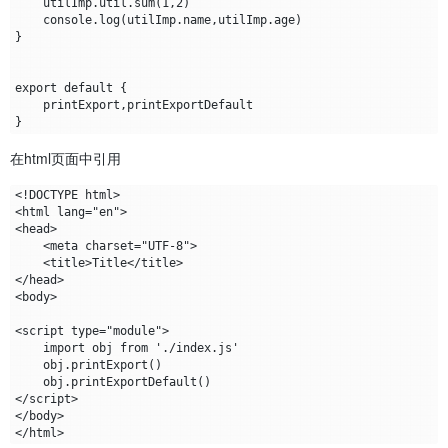
    utilImp.util.sum(1,2)

    console.log(utilImp.name,utilImp.age)

}

export default {

    printExport,printExportDefault

在html页面中引用
<!DOCTYPE html>

<html lang="en">

<head>

    <meta charset="UTF-8">

    <title>Title</title>

</head>

<body>

<script type="module">

    import obj from './index.js'

    obj.printExport()

    obj.printExportDefault()

</script>

</body>
