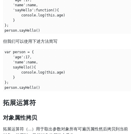
    'name':name,

    'sayHello':function(){

        console.log(this.age)

    }

};

但我们可以使用下述方法简写
var person = {

    'age':17,

    'name':name,

    sayHello(){

        console.log(this.age)

    }

};

拓展运算符
对象属性拷贝
拓展运算符（...）用于取出参数对象所有可遍历属性然后拷贝到当前