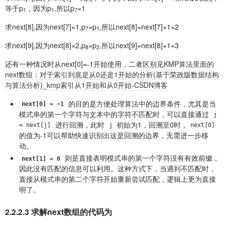
等于p
，因为p
,所以p
=1
1
1
7
求next[8],因为next[7]=1,p
=p
,所以next[8]=next[7]+1=2
7
1
求next[9],因为next[8]=2,p
=p
,所以next[9]=next[8]+1=3
8
2
还有一种情况时从next[0]=-1开始使用，二者区别见
KMP算法里面的
next数组：对于索引到底是从0还是1开始的分析(基于荣政版数据结构
与算法分析)_kmp索引从1开始和从0开始-CSDN博客
的目的是方便处理算法中的边界条件，尤其是当
next[0] = -1
模式串的第一个字符与文本中的字符不匹配时，可以直接通过
j 
进行回溯，此时
初始为1，回溯至0时，
= next[j]
j
next[0]
的值为-1可以帮助快速识别出这是回溯的边界，无需进一步移
动。
则是直接表明模式串的第一个字符没有有效前缀，
next[1] = 0
因此没有匹配的信息可以利用。这种方式下，当遇到不匹配时，
直接从模式串的第二个字符开始重新尝试匹配，逻辑上更为直接
明了。
2.2.2.3 求解next数组的代码为