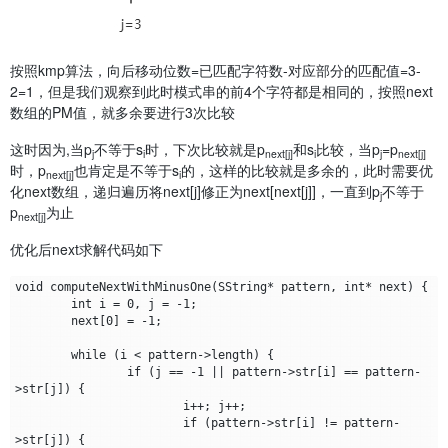
			}

		}

	}

按照kmp算法，向后移动位数=已匹配字符数-对应部分的匹配值=3-
	if (j == pattern->length) {

2=1，但是我们观察到此时模式串的前4个字符都是相同的，按照next
		// 匹配成功，返回起始位置

数组的PM值，就多余要进行3次比较
		printf("\nPattern found at index: %d\n", i 
- j);

	}

这时因为,当p
不等于s
时，下次比较就是p
和s
比较，当p
=p
j
i
next[j]
i
j
next[j]
	else {

时，p
也肯定是不等于s
的，这样的比较就是多余的，此时需要优
next[j]
i
		printf("\nPattern not found.\n");

化next数组，递归遍历将next[j]修正为next[next[j]]，一直到p
不等于
	}

j
p
为止
next[j]
}

优化后next求解代码如下
void testWithZero() {

	SString str = { "aaabaaaab",9 };

void computeNextWithMinusOne(SString* pattern, int* next) {

	SString pattern = { "aaaab",5 };

	int i = 0, j = -1;

	int* next = (int*)malloc((pattern.length + 1) * 
	next[0] = -1;

sizeof(int));

	computeNextWithZero(&pattern, next);

	while (i < pattern->length) {

	for (int i = 1; i <= pattern.length; i++) {

		if (j == -1 || pattern->str[i] == pattern-
		printf("%d ", next[i]);

>str[j]) {

	}

			i++; j++;

	KMPMatchWithZero(&str, &pattern, next);

			if (pattern->str[i] != pattern-
}

>str[j]) {
