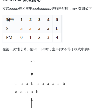
		}

	}

模式aaaab在和主串aaabaaaaab进行匹配时，next数组如下
	if (j == pattern->length) {

		printf("\nPattern found at index: %d\n", i 
- j);

	}

	else {

		printf("\nPattern not found.\n");

	}

}

在第一次对比时，在i=3，j=3时，主串的b不等于模式串的a
void KMPMatchWithZero(SString* str, SString* pattern, int* 
next) {

	int i = 0, j = 0; // i是主串位置，j是模式串位置

	while (i < str->length && j < pattern->length) {

		if (str->str[i] == pattern->str[j]) {

			i++;

			j++;

		}

		else {

			if (j != 0) {

				j = next[j];

			}

			else {

				i++;
