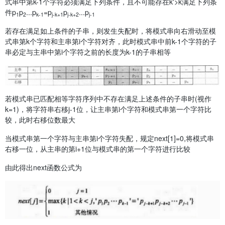
式串中第k-1个字符必须满足下列条件，且不可能存在k'>k满足下列条
件p
p
...p
=p
p
...p
1
2
k-1
j-k+1
j-k+2
j-1
若存在满足如上条件的子串，则发生失配时，将模式串向右滑动至模
式串第k个字符和主串第i个字符对齐，此时模式串中前k-1个字符的子
串必定与主串中第i个字符之前的长度为k-1的子串相等
若模式串已匹配相等字符序列中不存在满足上述条件的子串时(视作
k=1)，将字符串右移j-1位，让主串第i个字符和模式串第一个字符比
较，此时右移位数最大
当模式串第一个字符与主串第i个字符失配，规定next[1]=0,将模式串
右移一位，从主串的第i+1位与模式串的第一个字符进行比较
由此得出next函数公式为