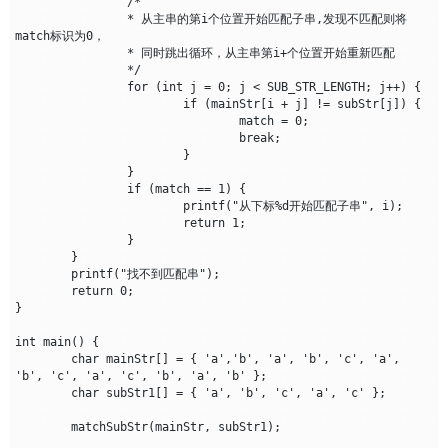
		/*

		* 从主串的第i个位置开始匹配子串,发现不匹配则将
match标识为0，

		* 同时跳出循环，从主串第i+个位置开始重新匹配

		*/

		for (int j = 0; j < SUB_STR_LENGTH; j++) {

			if (mainStr[i + j] != subStr[j]) {

				match = 0;

				break;

			}

		}

		if (match == 1) {

			printf("从下标%d开始匹配子串", i);

			return 1;

		}

	}

	printf("找不到匹配串");

	return 0;

}

int main() {

	char mainStr[] = { 'a','b', 'a', 'b', 'c', 'a', 
'b', 'c', 'a', 'c', 'b', 'a', 'b' };

	char subStr1[] = { 'a', 'b', 'c', 'a', 'c' };

	matchSubStr(mainStr, subStr1);
