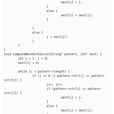
void testWithMinusOne() {

				next[i] = j;

	SString str = { "aaabaaaab",9 };

			}

	SString pattern = { "aaaab",5 };

			else {

	int* next = (int*)malloc((pattern.length + 1) * 
				next[i] = next[j];

sizeof(int));

			}

	computeNextWithMinusOne(&pattern, next);

	for (int i = 0; i < pattern.length; i++) {

		}

		printf("%d ", next[i]);

		else {

	}

			j = next[j];

	KMPMatchWithMinusOne(&str, &pattern, next);

		}

}

	}

int main() {

}

	testWithZero();

void computeNextWithZero(SString* pattern, int* next) {

	testWithMinusOne();

	int i = 1, j = 0;

	return 0;

	next[1] = 0;

	while (i < pattern->length) {

		if (j == 0 || pattern->str[i] == pattern-
>str[j]) {

			i++; j++;

			if (pattern->str[i] != pattern-
>str[j]) {

				next[i] = j;

			}

			else {

				next[i] = next[j];
