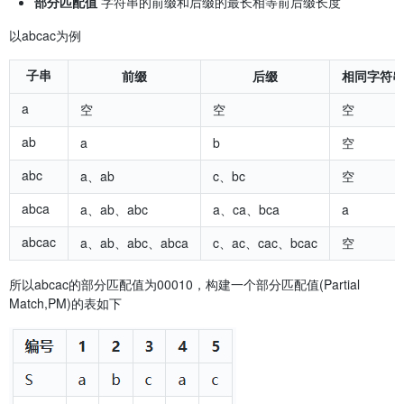
部分匹配值
字符串的前缀和后缀的最长相等前后缀长度
以abcac为例
子串
前缀
后缀
相同字符
a
空
空
空
ab
a
b
空
abc
a、ab
c、bc
空
abca
a、ab、abc
a、ca、bca
a
abcac
a、ab、abc、abca
c、ac、cac、bcac
空
所以abcac的部分匹配值为00010，构建一个部分匹配值(Partial
Match,PM)的表如下