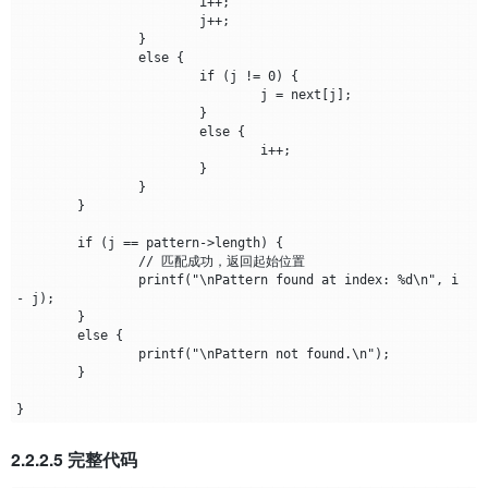
			i++;

			j++;

		}

		else {

			if (j != 0) {

				j = next[j];

			}

			else {

				i++;

			}

		}

	}

	if (j == pattern->length) {

		// 匹配成功，返回起始位置

		printf("\nPattern found at index: %d\n", i 
- j);

	}

	else {

		printf("\nPattern not found.\n");

	}

2.2.2.5 完整代码