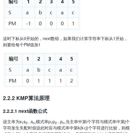
这时下标从0开始的，next数组，如果我们计算字符串下标从1开始，
则要给每个PM值加1
2.2.2 KMP算法原理
2.2.2.1 next函数公式
设主串为s
s
...s
,模式串p
p
...p
,当主串中第i个字符与模式串中第j个
1
2
n
1
2
n
字符发生失配时假设此时应与模式串中第k(k<j)个字符进行比较，则模