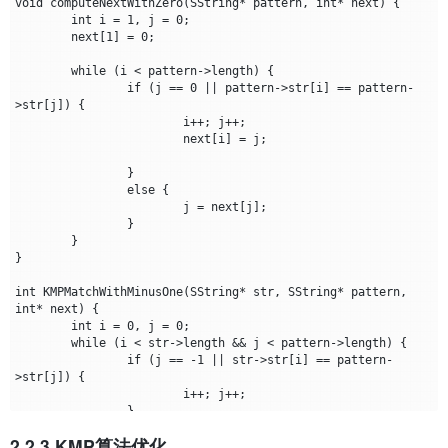
void computeNextWithZero(SString* pattern, int* next) {

	int i = 1, j = 0;

	next[1] = 0;

	while (i < pattern->length) {

		if (j == 0 || pattern->str[i] == pattern-
>str[j]) {

			i++; j++;

			next[i] = j;

		}

		else {

			j = next[j];

		}

	}

}

int KMPMatchWithMinusOne(SString* str, SString* pattern, 
int* next) {

	int i = 0, j = 0;

	while (i < str->length && j < pattern->length) {

		if (j == -1 || str->str[i] == pattern-
>str[j]) {

			i++; j++;

		}

		else {

2.2.3 KMP算法优化
			j = next[j];
