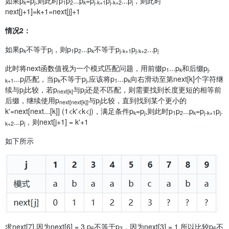
如果p
=p
,则此时p
p
...p
=p
p
...p
，则此时
k
j
1
2
k
j-k+1
j-k+2
j
next[j+1]=k+1=next[j]+1
情况2：
如果p
不等于p
，则p
p
...p
不等于p
p
...p
k
j
1
2
k
j-k+1
j-k+2
j
此时将next函数值视为一个模式匹配问题，用前缀p
...p
和后缀p
1
k
j-
...p
匹配，当p
不等于p
,应该将p
...p
向右滑动至第next[k]个字符继
k+1
j
k
j
1
k
续与p
比较，若p
与p
还是不匹配，则需要找到长度更短的相等前
j
next[k]
j
后缀，继续使用p
与p
比较，直到找到某个更小的
next[next[k]]
j
k'=next[next...[k]] (1<k'<k<j)，满足条件p
=p
,则此时p
p
...p
=p
p
k
j
1
2
k
j-k+1
j-
...p
，则next[j+1] = k'+1
k+2
j
如下所示
求next[7],因为next[6] = 3,p
不等于p
，因为next[3] = 1,所以比较p
不
6
3
6