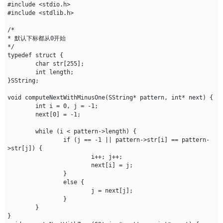
#include <stdio.h>

#include <stdlib.h>

/*

* 默认下标都从0开始

*/

typedef struct {

	char str[255];

	int length;

}SString;

void computeNextWithMinusOne(SString* pattern, int* next) {

	int i = 0, j = -1;

	next[0] = -1;

	while (i < pattern->length) {

		if (j == -1 || pattern->str[i] == pattern-
>str[j]) {

			i++; j++;

			next[i] = j;

		}

		else {

			j = next[j];

		}

	}

}
