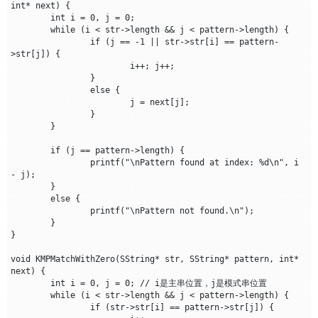
int* next) {

	int i = 0, j = 0;

	while (i < str->length && j < pattern->length) {

		if (j == -1 || str->str[i] == pattern-
>str[j]) {

			i++; j++;

		}

		else {

			j = next[j];

		}

	}

	if (j == pattern->length) {

		printf("\nPattern found at index: %d\n", i 
- j);

	}

	else {

		printf("\nPattern not found.\n");

	}

}

void KMPMatchWithZero(SString* str, SString* pattern, int* 
next) {

	int i = 0, j = 0; // i是主串位置，j是模式串位置

	while (i < str->length && j < pattern->length) {

		if (str->str[i] == pattern->str[j]) {
