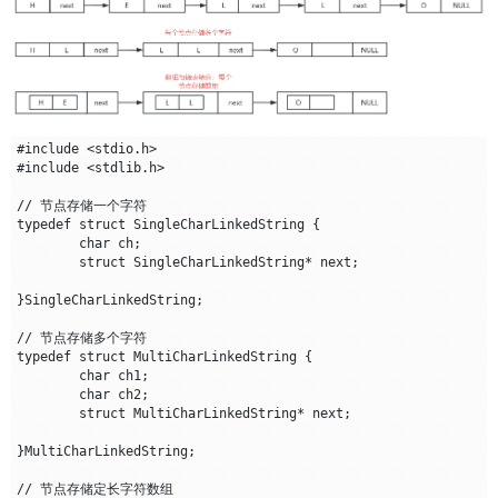
#include <stdio.h>

#include <stdlib.h>

// 节点存储一个字符

typedef struct SingleCharLinkedString {

	char ch;

	struct SingleCharLinkedString* next;

}SingleCharLinkedString;

// 节点存储多个字符

typedef struct MultiCharLinkedString {

	char ch1;

	char ch2;

	struct MultiCharLinkedString* next;

}MultiCharLinkedString;

// 节点存储定长字符数组
