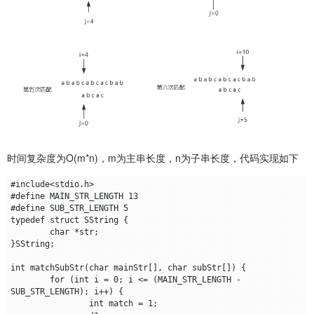
时间复杂度为O(m*n)，m为主串长度，n为子串长度，代码实现如下
#include<stdio.h> 

#define MAIN_STR_LENGTH 13

#define SUB_STR_LENGTH 5

typedef struct SString {

	char *str;

}SString;

int matchSubStr(char mainStr[], char subStr[]) {

	for (int i = 0; i <= (MAIN_STR_LENGTH - 
SUB_STR_LENGTH); i++) {

		int match = 1;
