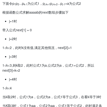
下面令p
p
...p
为公式1，p
p
...p
=a为公式2
1
2
k-1
j-k+1
j-k+2
j-1
根据函数公式求解aaaab的next数组步骤如下
j=1时
带入公式next[1] = 0
j=2时
1<k<2，此时k没有值,满足其他情况，next[2]=1
j=3时
1<k<3,则k取2，此时公式1为a,公式2为a，公式1=公式2，所以
next[3]=k=2
j=4时
1<k<4
当k取2时，公式1为a，公式2为a，公式1等于公式3，在看k等于3时
当K取3时，公式1为aa，公式2为aa，公式1等于公式2，此时满足条