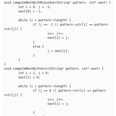
void computeNextWithMinusOne(SString* pattern, int* next) {

	int i = 0, j = -1;

	next[0] = -1;

	while (i < pattern->length) {

		if (j == -1 || pattern->str[i] == pattern-
>str[j]) {

			i++; j++;

			next[i] = j;

		}

		else {

			j = next[j];

		}

	}

}

void computeNextWithZero(SString* pattern, int* next) {

	int i = 1, j = 0;

	next[1] = 0;

	while (i < pattern->length) {

		if (j == 0 || pattern->str[i] == pattern-
>str[j]) {

			i++; j++;

			next[i] = j;

		}
