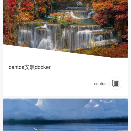
centos安装docker
centos