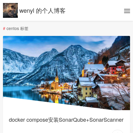
wenyl 的个人博客
#
centos 标签
docker compose安装SonarQube+SonarScanner