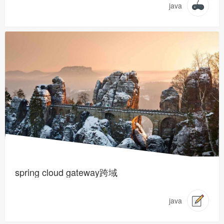
java
spring cloud gateway跨域
java